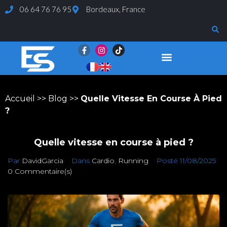
06 64 76 76 95
Bordeaux, France
Page d’exemple
Evaluations et Tests
Accueil
>>
Blog
>>
Quelle Vitesse En Course À Pied
?
Quelle vitesse en course à pied ?
Par
DavidGarcia
Dans
Cardio
,
Running
Posté
11/08/2025
0 Commentaire(s)